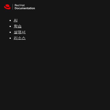
Skip to navigation
Skip to content
지
원
AI
학습
콘
설명서
솔
리소스
개
발
자
평
가
판
시
작
연