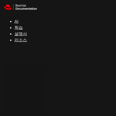
Skip to navigation
Skip to content
지
원
AI
학습
콘
설명서
솔
리소스
개
발
자
평
가
판
시
작
연