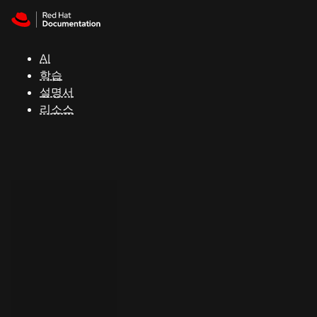
Skip to navigation
Skip to content
지
원
AI
학습
콘
설명서
솔
리소스
개
발
자
평
가
판
시
작
연