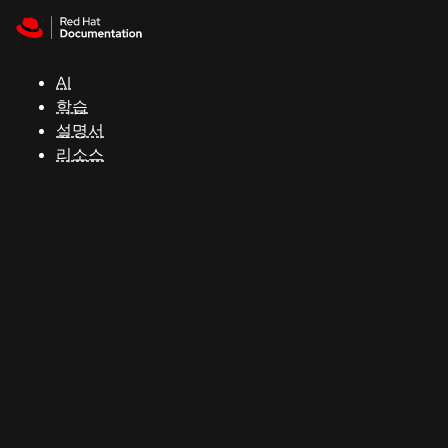
Skip to navigation
Skip to content
지
원
AI
학습
콘
설명서
솔
리소스
개
발
자
평
가
판
시
작
연