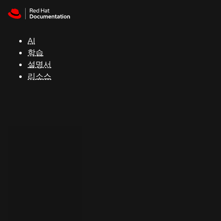
Skip to navigation
Skip to content
지
원
AI
학습
콘
설명서
솔
리소스
개
발
자
평
가
판
시
작
연