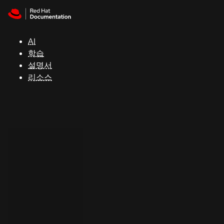
Skip to navigation
Skip to content
지
원
AI
학습
콘
설명서
솔
리소스
개
발
자
평
가
판
시
작
연