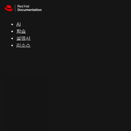
Skip to navigation
Skip to content
지
원
AI
학습
콘
설명서
솔
리소스
개
발
자
평
가
판
시
작
연