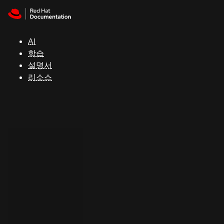
Skip to navigation
Skip to content
지
원
AI
학습
콘
설명서
솔
리소스
개
발
자
평
가
판
시
작
연