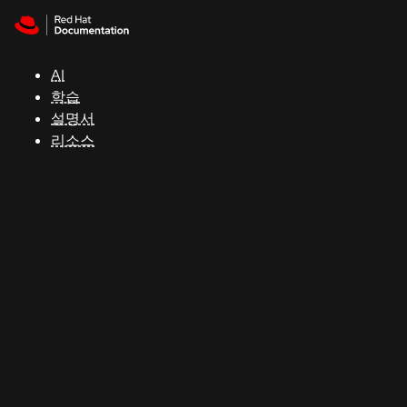
Skip to navigation
Skip to content
지
원
AI
학습
콘
설명서
솔
리소스
개
발
자
평
가
판
시
작
연