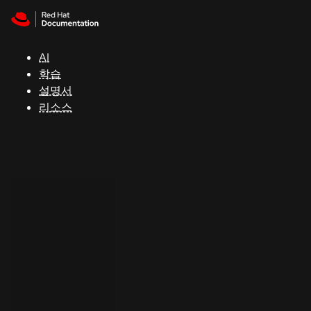
Skip to navigation
Skip to content
지
원
AI
학습
콘
설명서
솔
리소스
개
발
자
평
가
판
시
작
연