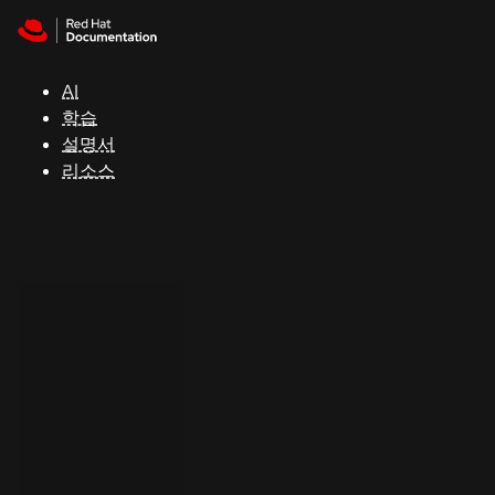
Skip to navigation
Skip to content
지
원
AI
학습
콘
설명서
솔
리소스
개
발
자
평
가
판
시
작
연