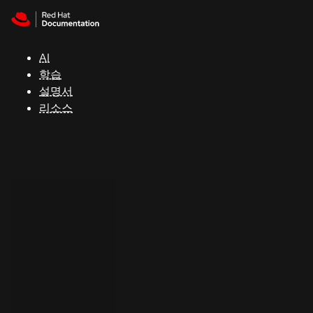
Skip to navigation
Skip to content
지
원
AI
학습
콘
설명서
솔
리소스
개
발
자
평
가
판
시
작
연