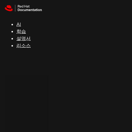
Skip to navigation
Skip to content
지
원
AI
학습
콘
설명서
솔
리소스
개
발
자
평
가
판
시
작
연