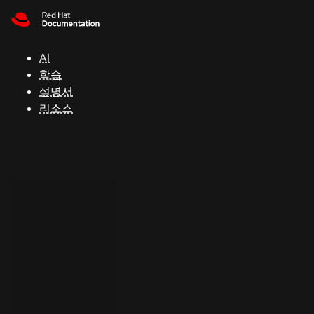
Skip to navigation
Skip to content
지
원
AI
학습
콘
설명서
솔
리소스
개
발
자
평
가
판
시
작
연