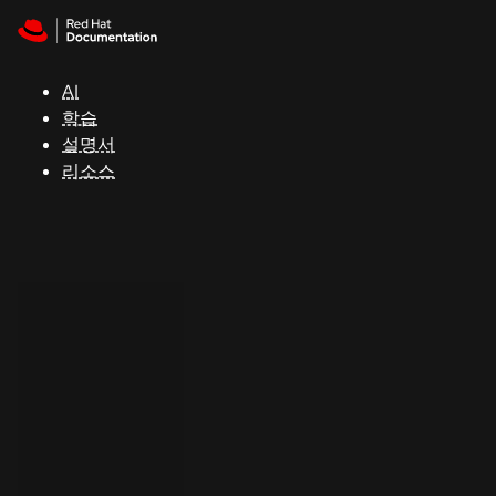
Skip to navigation
Skip to content
지
원
AI
학습
콘
설명서
솔
리소스
개
발
자
평
가
판
시
작
연