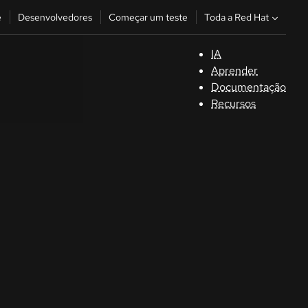
Toda a Red Hat
e
Desenvolvedores
Começar um teste
IA
S
Aprender
Documentação
C
Recursos
D
C
u
C
Séle
la la