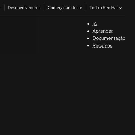
Toda a Red Hat
e
Desenvolvedores
Começar um teste
IA
S
Aprender
Documentação
C
Recursos
D
C
u
C
Séle
la la