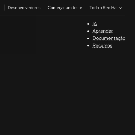
Toda a Red Hat
e
Desenvolvedores
Começar um teste
IA
S
Aprender
Documentação
C
Recursos
D
C
u
C
Séle
la la