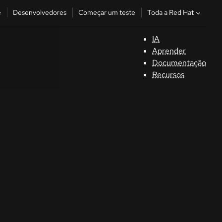
Toda a Red Hat
e
Desenvolvedores
Começar um teste
IA
S
Aprender
Documentação
C
Recursos
D
C
u
C
Séle
la la