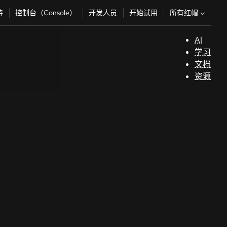
所有红帽
持
控制台（Console）
开发人员
开始试用
AI
支
学习
持
文档
资源
（
开
发
人
员
开
始
试
用