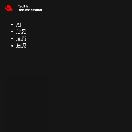
Skip to navigation
Skip to content
支
持
AI
学习
控制台
文档
（Console）
资源
开
发
人
员
开
始
试
用
联