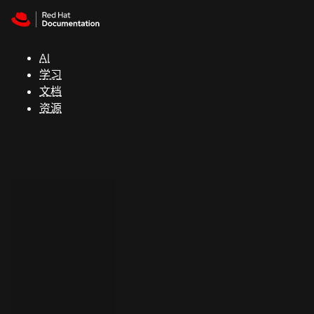
Skip to navigation
Skip to content
支
持
AI
学习
控制台
文档
（Console）
资源
开
发
人
员
开
始
试
用
联