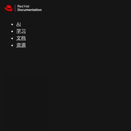
Skip to navigation
Skip to content
支
持
AI
学习
控制台
文档
（Console）
资源
开
发
人
员
开
始
试
用
联