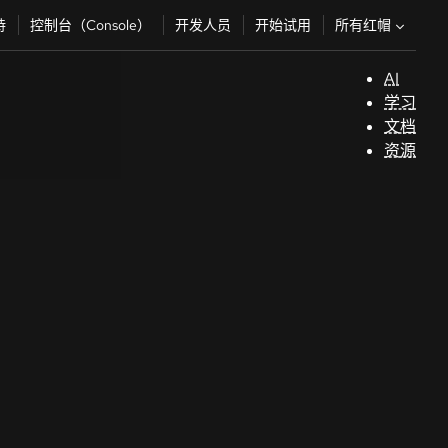
所有红帽
持
控制台（Console）
开发人员
开始试用
AI
支
学习
持
文档
资源
（
开
发
人
员
开
始
试
用