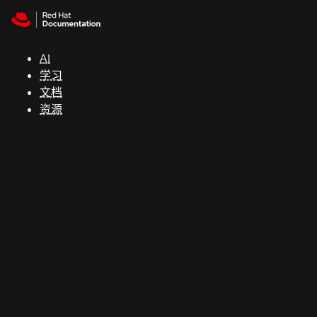
Skip to navigation
Skip to content
支
持
AI
学习
控制台
文档
（Console）
资源
开
发
人
员
开
始
试
用
联