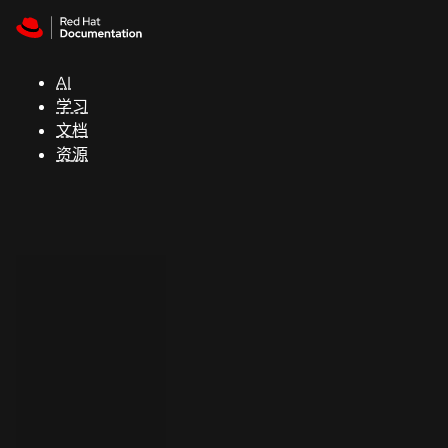
Skip to navigation
Skip to content
支
持
AI
学习
控制台
文档
（Console）
资源
开
发
人
员
开
始
试
用
联