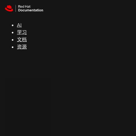
Skip to navigation
Skip to content
支
持
AI
学习
控制台
文档
（Console）
资源
开
发
人
员
开
始
试
用
联