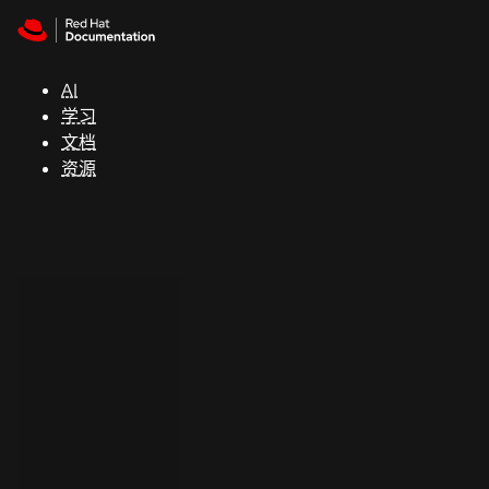
Skip to navigation
Skip to content
支
持
AI
学习
控制台
文档
（Console）
资源
开
发
人
员
开
始
试
用
联