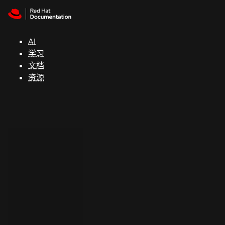
Skip to navigation
Skip to content
支
持
AI
学习
控制台
文档
（Console）
资源
开
发
人
员
开
始
试
用
联