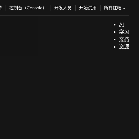
所有红帽
持
控制台（Console）
开发人员
开始试用
AI
支
学习
持
文档
资源
（
开
发
人
员
开
始
试
用