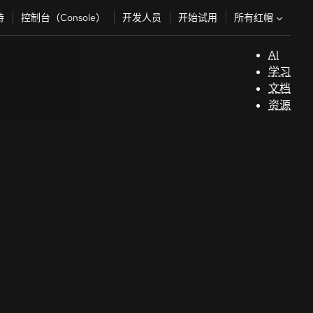
所有红帽
持
控制台（Console）
开发人员
开始试用
AI
支
学习
持
文档
资源
（
开
发
人
员
开
始
试
用