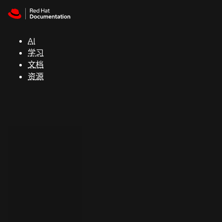
Skip to navigation
Skip to content
支
持
AI
学习
控制台
文档
（Console）
资源
开
发
人
员
开
始
试
用
联