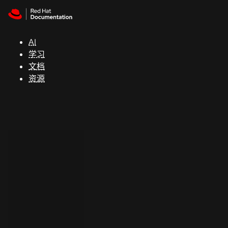
Skip to navigation
Skip to content
支
持
AI
学习
控制台
文档
（Console）
资源
开
发
人
员
开
始
试
用
联