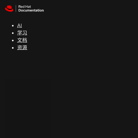
Skip to navigation
Skip to content
支
持
AI
学习
控制台
文档
（Console）
资源
开
发
人
员
开
始
试
用
联