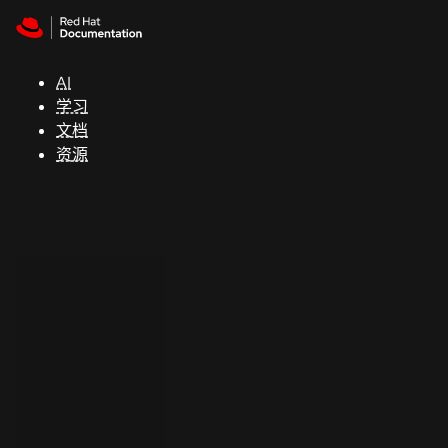
Skip to navigation
Skip to content
支
持
AI
学习
控制台
文档
（Console）
资源
开
发
人
员
开
始
试
用
联