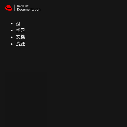
Skip to navigation
Skip to content
支
持
AI
学习
控制台
文档
（Console）
资源
开
发
人
员
开
始
试
用
联