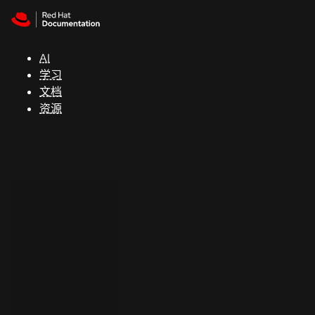
Skip to navigation
Skip to content
支
持
AI
学习
控制台
文档
（Console）
资源
开
发
人
员
开
始
试
用
联