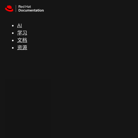
Skip to navigation
Skip to content
支
持
AI
学习
控制台
文档
（Console）
资源
开
发
人
员
开
始
试
用
联