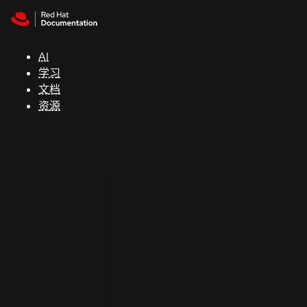
Skip to navigation
Skip to content
支
持
AI
学习
控制台
文档
（Console）
资源
开
发
人
员
开
始
试
用
联