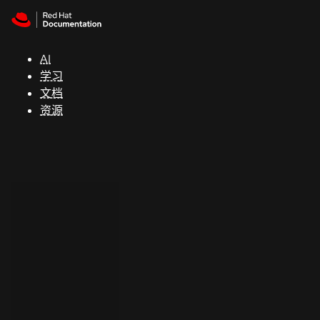
Skip to navigation
Skip to content
支
持
AI
学习
控制台
文档
（Console）
资源
开
发
人
员
开
始
试
用
联