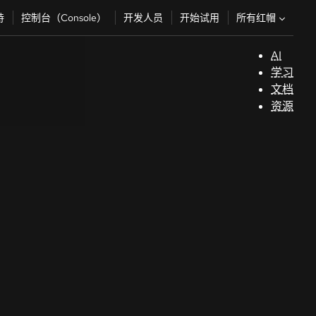
所有红帽
持
控制台（Console）
开发人员
开始试用
AI
支
学习
持
文档
资源
（
开
发
人
员
开
始
试
用