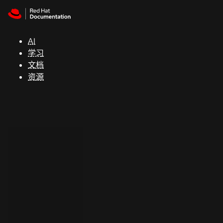
Skip to navigation
Skip to content
支
持
AI
学习
控制台
文档
（Console）
资源
开
发
人
员
开
始
试
用
联