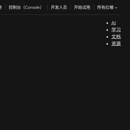
所有红帽
持
控制台（Console）
开发人员
开始试用
AI
支
学习
持
文档
资源
（
开
发
人
员
开
始
试
用