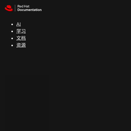
Skip to navigation
Skip to content
支
持
AI
学习
控制台
文档
（Console）
资源
开
发
人
员
开
始
试
用
联