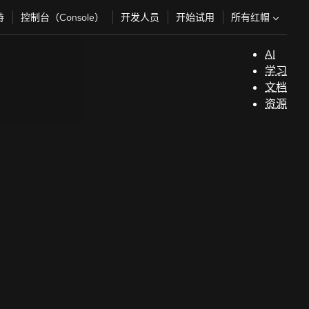
所有红帽
持
控制台（Console）
开发人员
开始试用
AI
支
学习
持
文档
资源
（
开
发
人
员
开
始
试
用