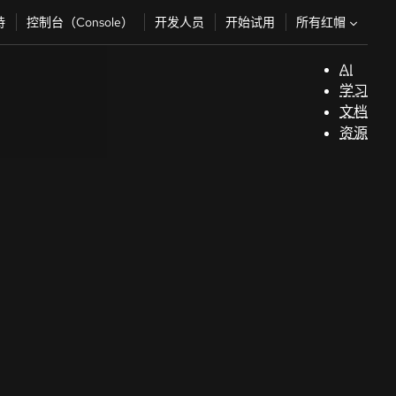
所有红帽
持
控制台（Console）
开发人员
开始试用
AI
支
学习
持
文档
资源
（
开
发
人
员
开
始
试
用