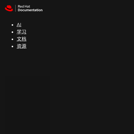
Skip to navigation
Skip to content
支
持
AI
学习
控制台
文档
（Console）
资源
开
发
人
员
开
始
试
用
联