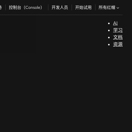
所有红帽
持
控制台（Console）
开发人员
开始试用
AI
支
学习
持
文档
资源
（
开
发
人
员
开
始
试
用