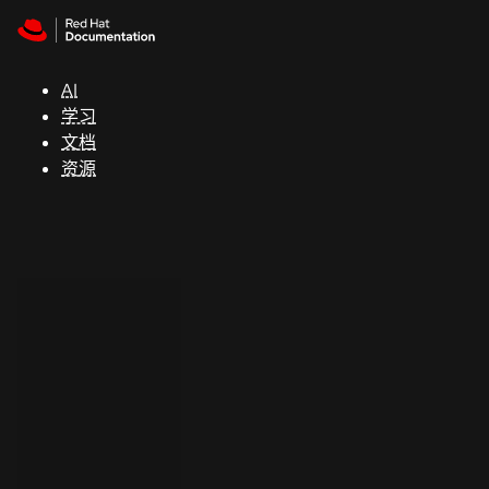
Skip to navigation
Skip to content
支
持
AI
学习
控制台
文档
（Console）
资源
开
发
人
员
开
始
试
用
联