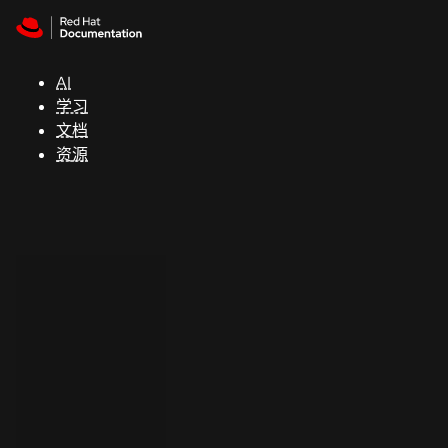
Skip to navigation
Skip to content
支
持
AI
学习
控制台
文档
（Console）
资源
开
发
人
员
开
始
试
用
联